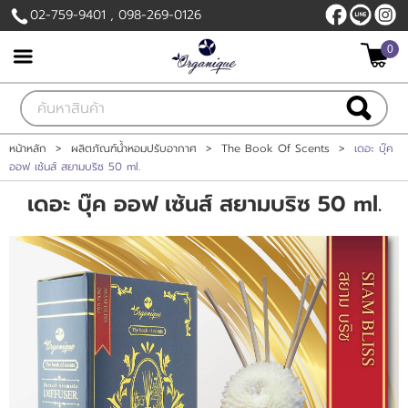
02-759-9401 , 098-269-0126
0
เข้าสู่ระบบ
สมัครสมาชิก
สินค้าที่สนใจ
( 0 )
หน้าหลัก
>
ผลิตภัณฑ์น้ำหอมปรับอากาศ
>
The Book Of Scents
>
เดอะ บุ๊ค
ออฟ เซ้นส์ สยามบริซ 50 ml.
หน้าหลัก
เดอะ บุ๊ค ออฟ เซ้นส์ สยามบริซ 50 ml.
สินค้า
วิธีการสั่งซื้อและการชำระเงิน
ข่าวสาร
ติดต่อเรา