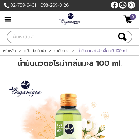
02-759-9401 , 098-269-0126
0
เข้าสู่ระบบ
สมัครสมาชิก
สินค้าที่สนใจ
( 0 )
หน้าหลัก
>
ผลิตภัณฑ์สปา
>
น้ำมันนวด
>
น้ำมันนวดอโรม่ากลิ่นมะลิ 100 ml.
น้ำมันนวดอโรม่ากลิ่นมะลิ 100 ml.
หน้าหลัก
สินค้า
วิธีการสั่งซื้อและการชำระเงิน
ข่าวสาร
ติดต่อเรา