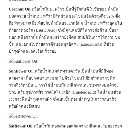
Coconut Oil
หรือน้ำมันมะพร้าวเป็นที่รู้จักกันดีในชื่อของ น้ำมัน
มหัศจรรย์ น้ำมันมะพร้าวมีสัดส่วนของไขมันอิ่มตัวสูงถึง 92% ซึ่ง
ถือว่าสูงมากเมื่อเทียบกับน้ำมันประเภทอื่นๆ น้ำมันมะพร้าวอุดมไป
ด้วยกรดลอริก (Lauric Acid) ซึ่งมีคุณสมบัติในการต่อต้านเชื้อรา
นอกเหนือจากนั้นน้ำมันมะพร้าวยังมีคุณสมบัติในการให้ความชุ่ม
ชื้น และอุดมไปด้วยสารต้านอนุมูลอิสระ (antioxidants) ที่ช่วย
บำรุงผิวและลดเรือนริ้วรอย
Sunflower Oil
หรือน้ำมันเมล็ดทานตะวันเป็นน้ำมันที่มีสีทอง
สวยงาม เนื้อบางเบาและอุดมไปด้วยไขมันไม่อิมตัวหลากชนิด
รวมถึงวิตามิน E การใช้น้ำมันมันเมล็ดทานตะวันทาลงบนผิวจะ
ช่วยเสริมสุขภาพผิว กรดไลโนเลอิก (Linoleic acid) ในน้ำมันช่วย
เร่งการฟื้นบำรุงสภาพผิว ซึ่งเป็นขั้นตอนสำคัญในการรักษาสิว
หรือผิวหนังอักเสบ
Safflower Oil
หรือน้ำมันดอกคำฝอยสกัดจากเมล็ดและใบของดอก