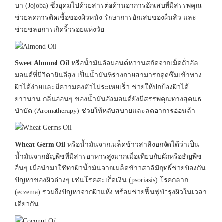
บา (Jojoba) ซึ่งอุดมไปด้วยสารต่อด้านอาการอักเสบที่มีสรรพคุณ
ช่วยลดการติดเชื้อของผิวหนัง รักษาการอักเสบของผื่นสิว และ
ช่วยชลอการเกิดริ้วรอยแห่งวัย
Sweet Almond Oil
หรือน้ำมันอัลมอนด์หวานสกัดจากเม็ดถั่วอัล
มอนด์ที่มีวิตามินอีสูง เป็นน้ำมันที่ร่างกายสามารถดูดซึมเข้าทาง
ผิวได้ง่ายและมีความคงตัวไม่ระเหยเร็ว ช่วยให้ปกป้องผิวได้
ยาวนาน กลิ่นอ่อนๆ ของน้ำมันอัลมอนด์ยังมีสรรพคุณทางสุคนธ
บำบัด (Aromatherapy) ช่วยให้หลับสบายและลดอาการอ่อนล้า
Wheat Germ Oil
หรือน้ำมันจากเมล็ดข้าวสาลีงอกจัดได้ว่าเป็น
น้ำมันจากธัญพืชที่มีสารอาหารสูงมากเมื่อเทียบกับผักหรือธัญพืช
อื่นๆ เมื่อนำมาใช้ทาผิวน้ำมันจากเมล็ดข้าวสาลีมีฤทธิ์ช่วยป้องกัน
ปัญหาของผิวต่างๆ เช่นโรคสะเก็ดเงิน (psoriasis) โรคกลาก
(eczema) รวมถึงปัญหาจากผิวแห้ง พร้อมช่วยฟื้นฟูบำรุงผิวในเวลา
เดียวกัน