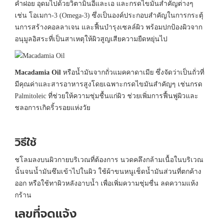
คำฝอย อุดมไปด้วยวิตามินอีและเอ และกรดไขมันสำคัญต่างๆ
เช่น โอเมกา-3 (Omega-3) ซึ่งเป็นองค์ประกอบสำคัญในการกระตุ้
นการสร้างคอลลาเจน และฟื้นบำรุงเซลล์ผิว พร้อมปกป้องผิวจาก
อนุมูลอิสระที่เป็นสาเหตุให้ผิวสูญเสียความยืดหยุ่นไป
Macadamia Oil
หรือน้ำมันจากถั่วแมคคาดาเมีย ซึ่งจัดว่าเป็นถั่วที่
มีคุณค่าและสารอาหารสูงโดยเฉพาะกรดไขมันสำคัญๆ เช่นกรด
Palmitoleic ที่ช่วยให้ความชุ่มชื้นแก่ผิว ช่วยเพิ่มการฟื้นฟูผิวและ
ชลอการเกิดริ้วรอยแห่งวัย
วิธีใช้
ชโลมลงบนผิวกายบริเวณที่ต้องการ นวดคลึงกล้ามเนื้อในบริเวณ
นั้นจนน้ำมันซึมเข้าไปในผิว ใช้ผ้าขนหนูเช็ดน้ำมันส่วนที่ตกค้าง
ออก หรือใช้ทาผิวหลังอาบน้ำ เพื่อเพิ่มความชุ่มชื่น ลดความแห้ง
กร้าน
เลขที่จดแจ้ง