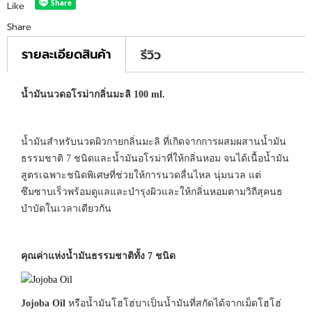
Like
Share
รายละเอียดสินค้า
รีวิว
น้ำมันนวดอโรม่ากลิ่นมะลิ 100 ml.
น้ำมันสำหรับนวดผิวกายกลิ่นมะลิ ที่เกิดจากการผสมผสานน้ำมัน
ธรรมชาติ 7 ชนิดและน้ำมันอโรม่าที่ให้กลิ่นหอม จนได้เนื้อน้ำมัน
สูตรเฉพาะชนิดพิเศษที่ช่วยให้การนวดลื่นไหล นุ่มนวล แต่
ซึมซาบเร็วพร้อมดูแลและบำรุงผิวและให้กลิ่นหอมตามวิถีสุคนธ
บำบัดในเวลาเดียวกัน
คุณค่าแห่งน้ำมันธรรมชาติทั้ง 7 ชนิด
Jojoba Oil
หรือน้ำมันโฮโฮ่บาเป็นน้ำมันที่สกัดได้จากเม็ดโฮโฮ่